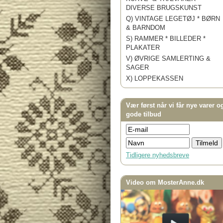
DIVERSE BRUGSKUNST
Q) VINTAGE LEGETØJ * BØRN
& BARNDOM
S) RAMMER * BILLEDER *
PLAKATER
V) ØVRIGE SAMLERTING &
SAGER
X) LOPPEKASSEN
Vær først når vi får nye varer o
gode tilbud
Tidligere nyhedsbreve
Video om MosterAnne.dk