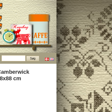
Camberwick
58x88 cm