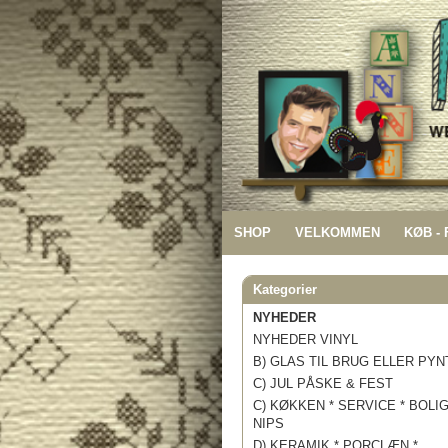
SHOP
VELKOMMEN
KØB -
Kategorier
NYHEDER
NYHEDER VINYL
B) GLAS TIL BRUG ELLER PYN
C) JUL PÅSKE & FEST
C) KØKKEN * SERVICE * BOLI
NIPS
D) KERAMIK * PORCLÆN *