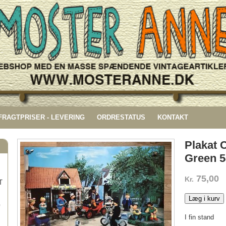
 FRAGTPRISER - LEVERING
ORDRESTATUS
KONTAKT
Plakat 
Green 
75,00
Kr.
T
Læg i kurv
G
I fin stand