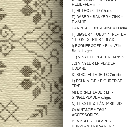
RELIEFFER m.m.
E) RETRO 50 60 70'erne
F) DÅSER * BAKKER * ZINK *
EMALJE
G) VINTAGE fra 90’erne & O’erne
H) BØGER * HOBBY * HÆFTER
* TEGNESERIER * BLADE
I) BØRNEBØGER * Bl.a. Ælle
Bælle bøger
J1) VINYL LP PLADER DANSK
J2) VINYLER LP PLADER
UDLAND
K) SINGLEPLADER CD’er etc.
L) FOLK & FÆ * FIGURER AF
TRÆ
M) BØRNEPLADER LP -
SINGLEPLADER o.lign.
N) TEKSTIL & HÅNDARBEJDE
O) VINTAGE * TØJ *
ACCESSORIES
P) MØBLER * LAMPER *
KURVE- & TRÆVARER *