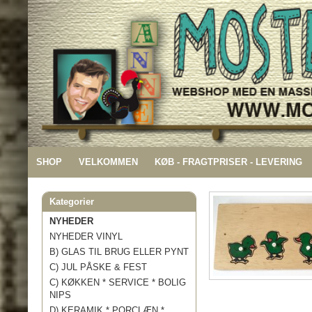
SHOP
VELKOMMEN
KØB - FRAGTPRISER - LEVERING
Kategorier
NYHEDER
NYHEDER VINYL
B) GLAS TIL BRUG ELLER PYNT
C) JUL PÅSKE & FEST
C) KØKKEN * SERVICE * BOLIG
NIPS
D) KERAMIK * PORCLÆN *