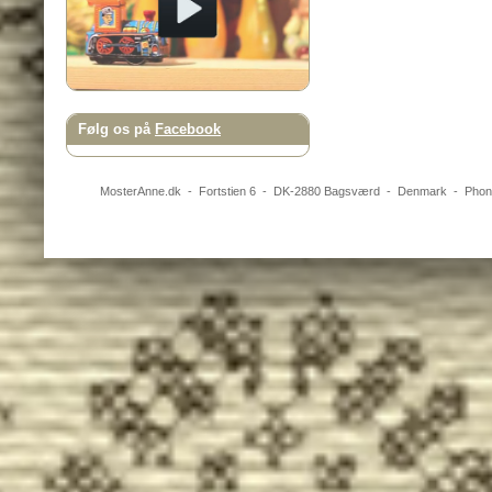
Følg os på
Facebook
MosterAnne.dk
-
Fortstien 6
- DK-
2880
Bagsværd
-
Denmark
- Pho