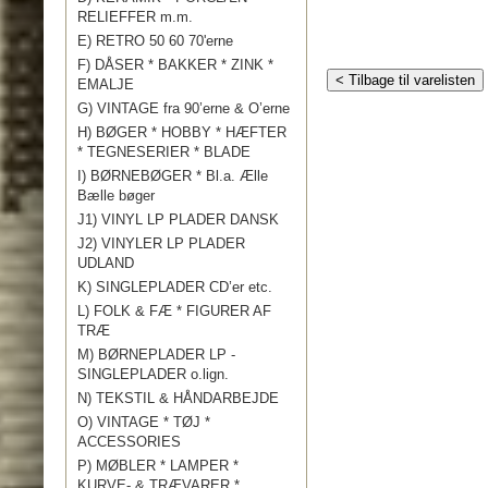
RELIEFFER m.m.
E) RETRO 50 60 70'erne
F) DÅSER * BAKKER * ZINK *
< Tilbage til varelisten
EMALJE
G) VINTAGE fra 90’erne & O’erne
H) BØGER * HOBBY * HÆFTER
* TEGNESERIER * BLADE
I) BØRNEBØGER * Bl.a. Ælle
Bælle bøger
J1) VINYL LP PLADER DANSK
J2) VINYLER LP PLADER
UDLAND
K) SINGLEPLADER CD’er etc.
L) FOLK & FÆ * FIGURER AF
TRÆ
M) BØRNEPLADER LP -
SINGLEPLADER o.lign.
N) TEKSTIL & HÅNDARBEJDE
O) VINTAGE * TØJ *
ACCESSORIES
P) MØBLER * LAMPER *
KURVE- & TRÆVARER *