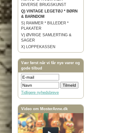
DIVERSE BRUGSKUNST
Q) VINTAGE LEGETØJ * BØRN
& BARNDOM
S) RAMMER * BILLEDER *
PLAKATER
V) ØVRIGE SAMLERTING &
SAGER
X) LOPPEKASSEN
Vær først når vi får nye varer og
gode tilbud
Tidligere nyhedsbreve
Video om MosterAnne.dk