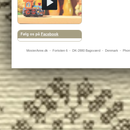
Følg os på
Facebook
MosterAnne.dk
-
Fortstien 6
- DK-
2880
Bagsværd
-
Denmark
- Pho