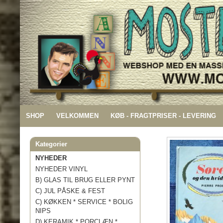
SHOP
VELKOMMEN
KØB - FRAGTPRISER - LEVERING
Kategorier
NYHEDER
NYHEDER VINYL
B) GLAS TIL BRUG ELLER PYNT
C) JUL PÅSKE & FEST
C) KØKKEN * SERVICE * BOLIG
NIPS
D) KERAMIK * PORCLÆN *