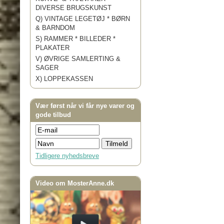
DIVERSE BRUGSKUNST
Q) VINTAGE LEGETØJ * BØRN
& BARNDOM
S) RAMMER * BILLEDER *
PLAKATER
V) ØVRIGE SAMLERTING &
SAGER
X) LOPPEKASSEN
Vær først når vi får nye varer og
gode tilbud
Tidligere nyhedsbreve
Video om MosterAnne.dk