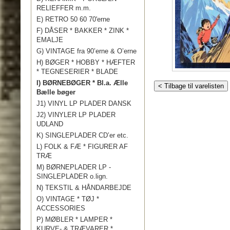
RELIEFFER m.m.
E) RETRO 50 60 70'erne
F) DÅSER * BAKKER * ZINK *
EMALJE
G) VINTAGE fra 90’erne & O’erne
H) BØGER * HOBBY * HÆFTER
* TEGNESERIER * BLADE
I) BØRNEBØGER * Bl.a. Ælle
< Tilbage til varelisten
Bælle bøger
J1) VINYL LP PLADER DANSK
J2) VINYLER LP PLADER
UDLAND
K) SINGLEPLADER CD’er etc.
L) FOLK & FÆ * FIGURER AF
TRÆ
M) BØRNEPLADER LP -
SINGLEPLADER o.lign.
N) TEKSTIL & HÅNDARBEJDE
O) VINTAGE * TØJ *
ACCESSORIES
P) MØBLER * LAMPER *
KURVE- & TRÆVARER *