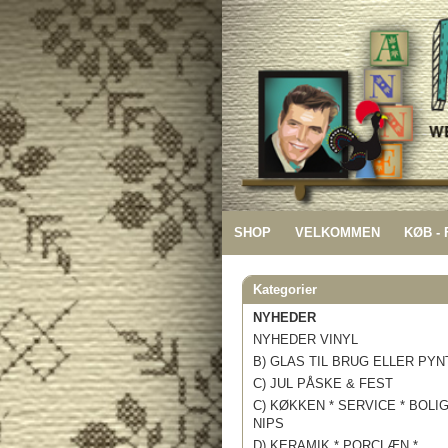
SHOP
VELKOMMEN
KØB -
Kategorier
NYHEDER
NYHEDER VINYL
B) GLAS TIL BRUG ELLER PYN
C) JUL PÅSKE & FEST
C) KØKKEN * SERVICE * BOLI
NIPS
D) KERAMIK * PORCLÆN *