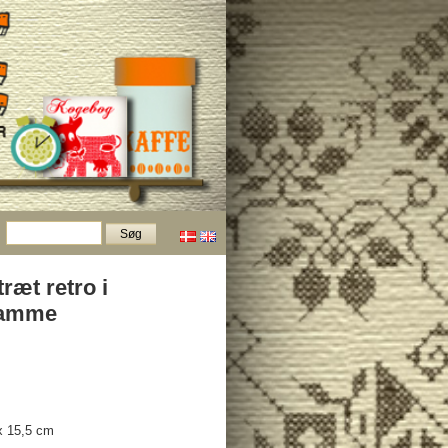
ræt retro i
ramme
x 15,5 cm