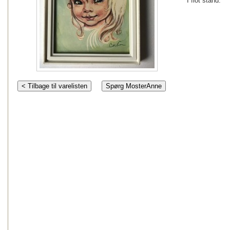
I flot stand.
< Tilbage til varelisten
Spørg MosterAnne