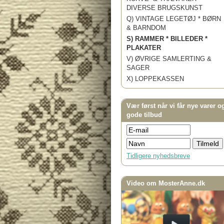
DIVERSE BRUGSKUNST
Q) VINTAGE LEGETØJ * BØRN
& BARNDOM
S) RAMMER * BILLEDER *
PLAKATER
V) ØVRIGE SAMLERTING &
SAGER
X) LOPPEKASSEN
Vær først når vi får nye varer o
gode tilbud
Tidligere nyhedsbreve
Video om MosterAnne.dk