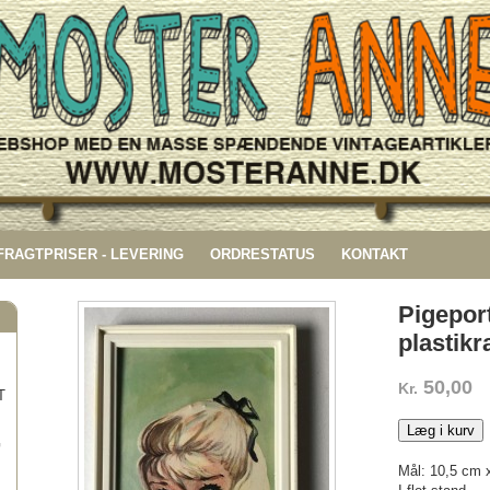
 FRAGTPRISER - LEVERING
ORDRESTATUS
KONTAKT
Pigeport
plastik
50,00
Kr.
T
Læg i kurv
G
Mål: 10,5 cm 