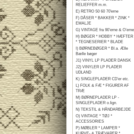
RELIEFFER m.m.
E) RETRO 50 60 70'erne
F) DÅSER * BAKKER * ZINK *
EMALJE
G) VINTAGE fra 90’erne & O’erne
H) BØGER * HOBBY * HÆFTER
* TEGNESERIER * BLADE
I) BØRNEBØGER * Bl.a. Ælle
Bælle bøger
J1) VINYL LP PLADER DANSK
J2) VINYLER LP PLADER
UDLAND
K) SINGLEPLADER CD’er etc.
L) FOLK & FÆ * FIGURER AF
TRÆ
M) BØRNEPLADER LP -
SINGLEPLADER o.lign.
N) TEKSTIL & HÅNDARBEJDE
O) VINTAGE * TØJ *
ACCESSORIES
P) MØBLER * LAMPER *
KURVE- & TRÆVARER *