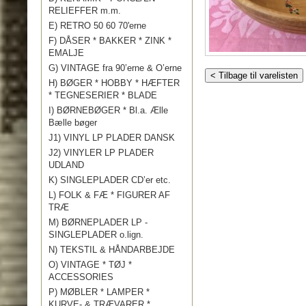
RELIEFFER m.m.
E) RETRO 50 60 70'erne
F) DÅSER * BAKKER * ZINK *
EMALJE
G) VINTAGE fra 90’erne & O’erne
< Tilbage til varelisten
H) BØGER * HOBBY * HÆFTER
* TEGNESERIER * BLADE
I) BØRNEBØGER * Bl.a. Ælle
Bælle bøger
J1) VINYL LP PLADER DANSK
J2) VINYLER LP PLADER
UDLAND
K) SINGLEPLADER CD’er etc.
L) FOLK & FÆ * FIGURER AF
TRÆ
M) BØRNEPLADER LP -
SINGLEPLADER o.lign.
N) TEKSTIL & HÅNDARBEJDE
O) VINTAGE * TØJ *
ACCESSORIES
P) MØBLER * LAMPER *
KURVE- & TRÆVARER *