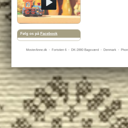
Følg os på
Facebook
MosterAnne.dk
-
Fortstien 6
- DK-
2880
Bagsværd
-
Denmark
- Pho