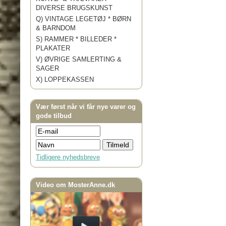
DIVERSE BRUGSKUNST
Q) VINTAGE LEGETØJ * BØRN
& BARNDOM
S) RAMMER * BILLEDER *
PLAKATER
V) ØVRIGE SAMLERTING &
SAGER
X) LOPPEKASSEN
Vær først når vi får nye varer og
gode tilbud
Tidligere nyhedsbreve
Video om MosterAnne.dk