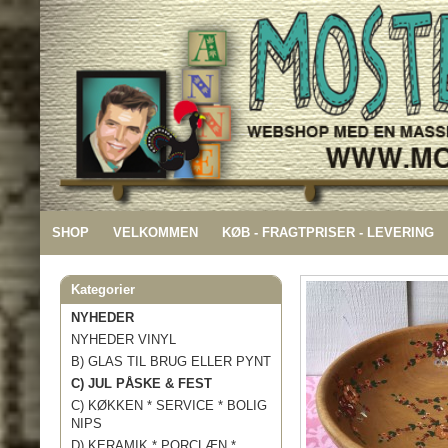
SHOP
VELKOMMEN
KØB - FRAGTPRISER - LEVERING
Kategorier
NYHEDER
NYHEDER VINYL
B) GLAS TIL BRUG ELLER PYNT
C) JUL PÅSKE & FEST
C) KØKKEN * SERVICE * BOLIG
NIPS
D) KERAMIK * PORCLÆN *