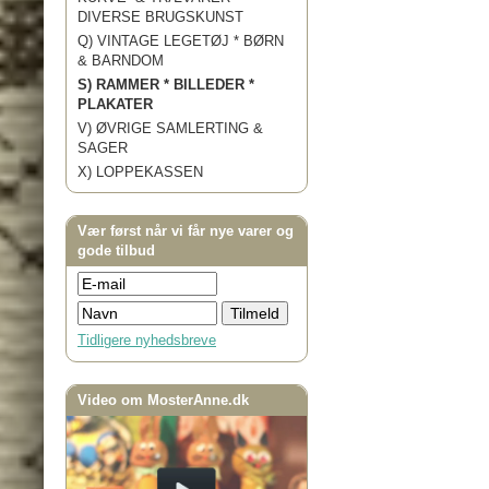
DIVERSE BRUGSKUNST
Q) VINTAGE LEGETØJ * BØRN
& BARNDOM
S) RAMMER * BILLEDER *
PLAKATER
V) ØVRIGE SAMLERTING &
SAGER
X) LOPPEKASSEN
Vær først når vi får nye varer og
gode tilbud
Tidligere nyhedsbreve
Video om MosterAnne.dk