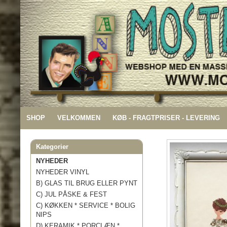
SHOP
VELKOMMEN
KØB - FRAGTPRISER - LEVERING
Kategorier
NYHEDER
NYHEDER VINYL
B) GLAS TIL BRUG ELLER PYNT
C) JUL PÅSKE & FEST
C) KØKKEN * SERVICE * BOLIG
NIPS
D) KERAMIK * PORCLÆN *