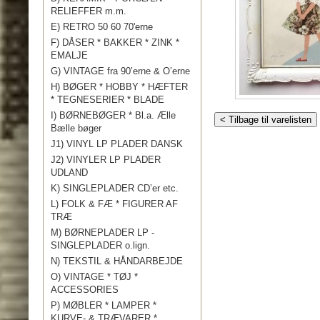
RELIEFFER m.m.
E) RETRO 50 60 70'erne
F) DÅSER * BAKKER * ZINK *
EMALJE
G) VINTAGE fra 90’erne & O’erne
H) BØGER * HOBBY * HÆFTER
* TEGNESERIER * BLADE
I) BØRNEBØGER * Bl.a. Ælle
< Tilbage til varelisten
Bælle bøger
J1) VINYL LP PLADER DANSK
J2) VINYLER LP PLADER
UDLAND
K) SINGLEPLADER CD’er etc.
L) FOLK & FÆ * FIGURER AF
TRÆ
M) BØRNEPLADER LP -
SINGLEPLADER o.lign.
N) TEKSTIL & HÅNDARBEJDE
O) VINTAGE * TØJ *
ACCESSORIES
P) MØBLER * LAMPER *
KURVE- & TRÆVARER *