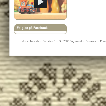
Følg os på
Facebook
MosterAnne.dk
-
Fortstien 6
- DK-
2880
Bagsværd
-
Denmark
- Pho