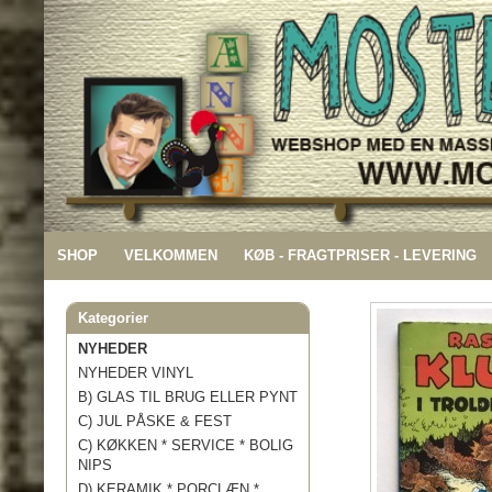
SHOP
VELKOMMEN
KØB - FRAGTPRISER - LEVERING
Kategorier
NYHEDER
NYHEDER VINYL
B) GLAS TIL BRUG ELLER PYNT
C) JUL PÅSKE & FEST
C) KØKKEN * SERVICE * BOLIG
NIPS
D) KERAMIK * PORCLÆN *