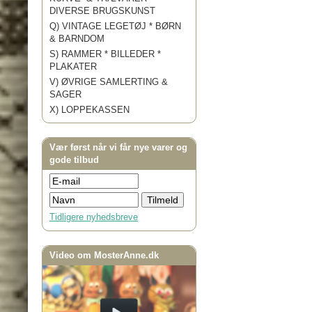
DIVERSE BRUGSKUNST
Q) VINTAGE LEGETØJ * BØRN
& BARNDOM
S) RAMMER * BILLEDER *
PLAKATER
V) ØVRIGE SAMLERTING &
SAGER
X) LOPPEKASSEN
Vær først når vi får nye varer og
gode tilbud
Tidligere nyhedsbreve
Video om MosterAnne.dk