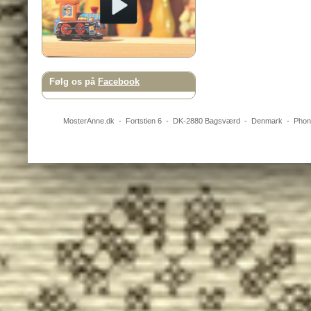
Følg os på
Facebook
MosterAnne.dk
-
Fortstien 6
- DK-
2880
Bagsværd
-
Denmark
- Pho