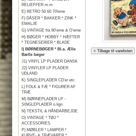
RELIEFFER m.m.
E) RETRO 50 60 70'erne
F) DÅSER * BAKKER * ZINK *
EMALJE
G) VINTAGE fra 90’erne & O’erne
H) BØGER * HOBBY * HÆFTER
* TEGNESERIER * BLADE
I) BØRNEBØGER * Bl.a. Ælle
< Tilbage til varelisten
Bælle bøger
J1) VINYL LP PLADER DANSK
J2) VINYLER LP PLADER
UDLAND
K) SINGLEPLADER CD’er etc.
L) FOLK & FÆ * FIGURER AF
TRÆ
M) BØRNEPLADER LP -
SINGLEPLADER o.lign.
N) TEKSTIL & HÅNDARBEJDE
O) VINTAGE * TØJ *
ACCESSORIES
P) MØBLER * LAMPER *
KURVE- & TRÆVARER *