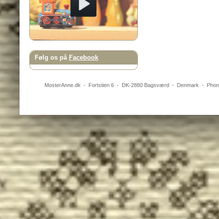
Følg os på
Facebook
MosterAnne.dk
-
Fortstien 6
- DK-
2880
Bagsværd
-
Denmark
- Pho