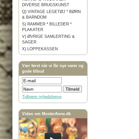
DIVERSE BRUGSKUNST
Q) VINTAGE LEGETØJ * BØRN
& BARNDOM
S) RAMMER * BILLEDER *
PLAKATER
V) ØVRIGE SAMLERTING &
SAGER
X) LOPPEKASSEN
Vær først når vi får nye varer og
gode tilbud
Tidligere nyhedsbreve
Video om MosterAnne.dk