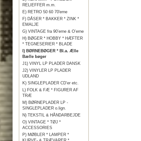
RELIEFFER m.m.
E) RETRO 50 60 70'erne
F) DÅSER * BAKKER * ZINK *
EMALJE
G) VINTAGE fra 90’erne & O’erne
H) BØGER * HOBBY * HÆFTER
* TEGNESERIER * BLADE
I) BØRNEBØGER * Bl.a. Ælle
Bælle bøger
J1) VINYL LP PLADER DANSK
J2) VINYLER LP PLADER
UDLAND
K) SINGLEPLADER CD’er etc.
L) FOLK & FÆ * FIGURER AF
TRÆ
M) BØRNEPLADER LP -
SINGLEPLADER o.lign.
N) TEKSTIL & HÅNDARBEJDE
O) VINTAGE * TØJ *
ACCESSORIES
P) MØBLER * LAMPER *
KURVE- & TRÆVARER *