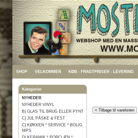
SHOP
VELKOMMEN
KØB - FRAGTPRISER - LEVERING
Kategorier
NYHEDER
NYHEDER VINYL
< Tilbage til varelisten
B) GLAS TIL BRUG ELLER PYNT
C) JUL PÅSKE & FEST
C) KØKKEN * SERVICE * BOLIG
NIPS
D) KERAMIK * PORCLÆN *