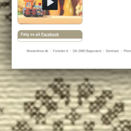
Følg os på
Facebook
MosterAnne.dk
-
Fortstien 6
- DK-
2880
Bagsværd
-
Denmark
- Pho