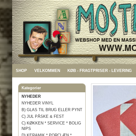
SHOP
VELKOMMEN
KØB - FRAGTPRISER - LEVERING
Kategorier
NYHEDER
NYHEDER VINYL
B) GLAS TIL BRUG ELLER PYNT
C) JUL PÅSKE & FEST
C) KØKKEN * SERVICE * BOLIG
NIPS
D) KERAMIK * PORCLÆN *