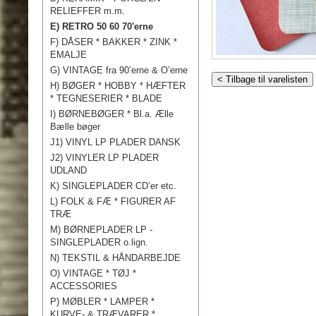
RELIEFFER m.m.
E) RETRO 50 60 70'erne
F) DÅSER * BAKKER * ZINK *
EMALJE
G) VINTAGE fra 90’erne & O’erne
< Tilbage til varelisten
H) BØGER * HOBBY * HÆFTER
* TEGNESERIER * BLADE
I) BØRNEBØGER * Bl.a. Ælle
Bælle bøger
J1) VINYL LP PLADER DANSK
J2) VINYLER LP PLADER
UDLAND
K) SINGLEPLADER CD’er etc.
L) FOLK & FÆ * FIGURER AF
TRÆ
M) BØRNEPLADER LP -
SINGLEPLADER o.lign.
N) TEKSTIL & HÅNDARBEJDE
O) VINTAGE * TØJ *
ACCESSORIES
P) MØBLER * LAMPER *
KURVE- & TRÆVARER *