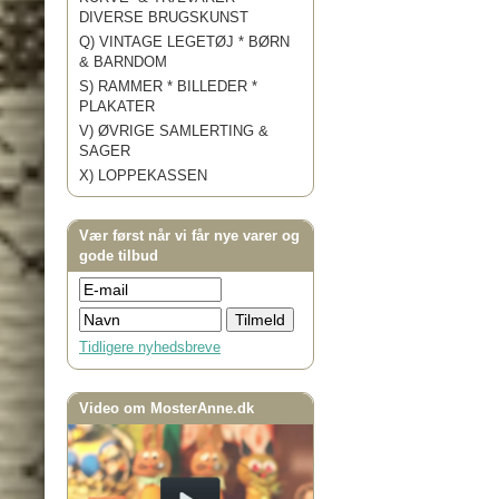
DIVERSE BRUGSKUNST
Q) VINTAGE LEGETØJ * BØRN
& BARNDOM
S) RAMMER * BILLEDER *
PLAKATER
V) ØVRIGE SAMLERTING &
SAGER
X) LOPPEKASSEN
Vær først når vi får nye varer og
gode tilbud
Tidligere nyhedsbreve
Video om MosterAnne.dk