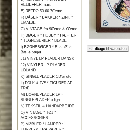
RELIEFFER m.m.
E) RETRO 50 60 70'erne
F) DÅSER * BAKKER * ZINK *
EMALJE
G) VINTAGE fra 90’erne & O’erne
H) BØGER * HOBBY * HÆFTER
* TEGNESERIER * BLADE
I) BØRNEBØGER * Bl.a. Ælle
< Tilbage til varelisten
Bælle bøger
J1) VINYL LP PLADER DANSK
J2) VINYLER LP PLADER
UDLAND
K) SINGLEPLADER CD’er etc.
L) FOLK & FÆ * FIGURER AF
TRÆ
M) BØRNEPLADER LP -
SINGLEPLADER o.lign.
N) TEKSTIL & HÅNDARBEJDE
O) VINTAGE * TØJ *
ACCESSORIES
P) MØBLER * LAMPER *
KURVE- & TRÆVARER *