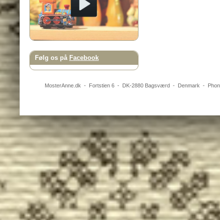
Følg os på
Facebook
MosterAnne.dk
-
Fortstien 6
- DK-
2880
Bagsværd
-
Denmark
- Pho