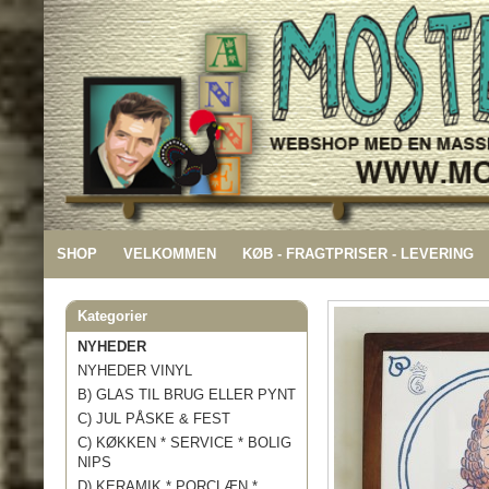
SHOP
VELKOMMEN
KØB - FRAGTPRISER - LEVERING
Kategorier
NYHEDER
NYHEDER VINYL
B) GLAS TIL BRUG ELLER PYNT
C) JUL PÅSKE & FEST
C) KØKKEN * SERVICE * BOLIG
NIPS
D) KERAMIK * PORCLÆN *