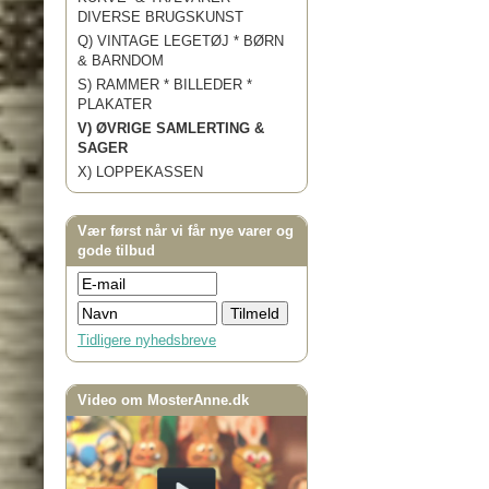
DIVERSE BRUGSKUNST
Q) VINTAGE LEGETØJ * BØRN
& BARNDOM
S) RAMMER * BILLEDER *
PLAKATER
V) ØVRIGE SAMLERTING &
SAGER
X) LOPPEKASSEN
Vær først når vi får nye varer og
gode tilbud
Tidligere nyhedsbreve
Video om MosterAnne.dk