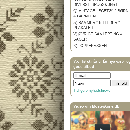
DIVERSE BRUGSKUNST
Q) VINTAGE LEGETØJ * BØRN
& BARNDOM
S) RAMMER * BILLEDER *
PLAKATER
V) ØVRIGE SAMLERTING &
SAGER
X) LOPPEKASSEN
Vær først når vi får nye varer o
gode tilbud
Tidligere nyhedsbreve
Video om MosterAnne.dk