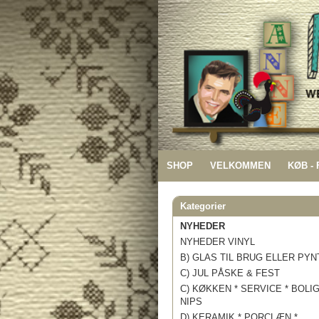
SHOP
VELKOMMEN
KØB -
Kategorier
NYHEDER
NYHEDER VINYL
B) GLAS TIL BRUG ELLER PYN
C) JUL PÅSKE & FEST
C) KØKKEN * SERVICE * BOLI
NIPS
D) KERAMIK * PORCLÆN *