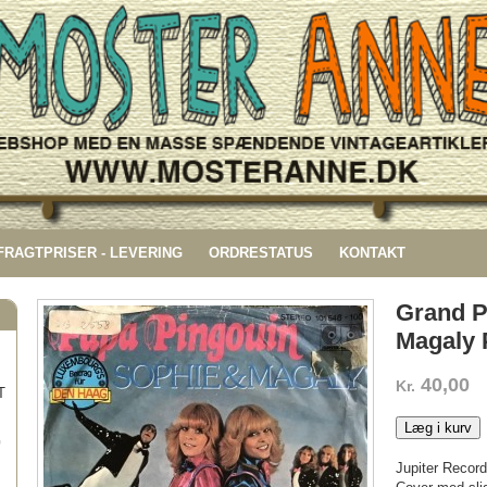
 FRAGTPRISER - LEVERING
ORDRESTATUS
KONTAKT
Grand P
Magaly 
40,00
Kr.
T
Læg i kurv
G
Jupiter Record