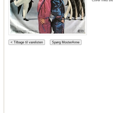
Cover med slid
< Tilbage til varelisten
Spørg MosterAnne