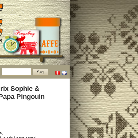
rix Sophie &
Papa Pingouin
s,