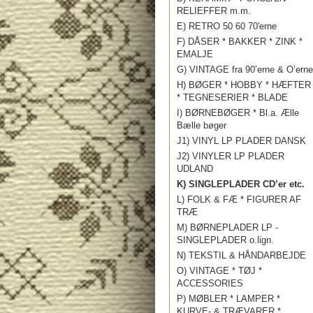
RELIEFFER m.m.
E) RETRO 50 60 70'erne
F) DÅSER * BAKKER * ZINK *
EMALJE
G) VINTAGE fra 90’erne & O’erne
H) BØGER * HOBBY * HÆFTER
* TEGNESERIER * BLADE
I) BØRNEBØGER * Bl.a. Ælle
Bælle bøger
J1) VINYL LP PLADER DANSK
J2) VINYLER LP PLADER
UDLAND
K) SINGLEPLADER CD’er etc.
L) FOLK & FÆ * FIGURER AF
TRÆ
M) BØRNEPLADER LP -
SINGLEPLADER o.lign.
N) TEKSTIL & HÅNDARBEJDE
O) VINTAGE * TØJ *
ACCESSORIES
P) MØBLER * LAMPER *
KURVE- & TRÆVARER *