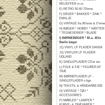
RELIEFFER m.m.
E) RETRO 50 60 70'erne
F) DÅSER * BAKKER * ZINK *
EMALJE
G) VINTAGE fra 90’erne & O’erne
H) BØGER * HOBBY * HÆFTER
* TEGNESERIER * BLADE
I) BØRNEBØGER * Bl.a. Ælle
Bælle bøger
J1) VINYL LP PLADER DANSK
J2) VINYLER LP PLADER
UDLAND
K) SINGLEPLADER CD’er etc.
L) FOLK & FÆ * FIGURER AF
TRÆ
M) BØRNEPLADER LP -
SINGLEPLADER o.lign.
N) TEKSTIL & HÅNDARBEJDE
O) VINTAGE * TØJ *
ACCESSORIES
P) MØBLER * LAMPER *
KURVE- & TRÆVARER *