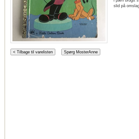
i pæn brugtt s
slid på omsla
< Tilbage til varelisten
Spørg MosterAnne