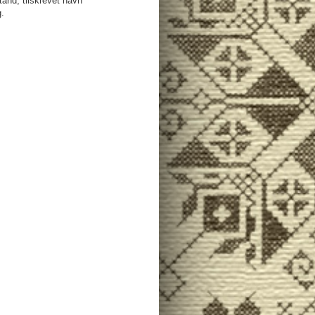
tand, tilskrevet navn
g.