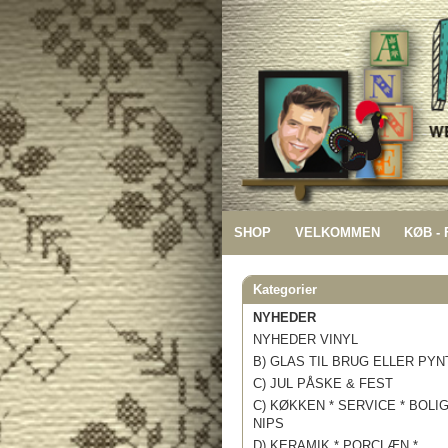
SHOP
VELKOMMEN
KØB -
Kategorier
NYHEDER
NYHEDER VINYL
B) GLAS TIL BRUG ELLER PYN
C) JUL PÅSKE & FEST
C) KØKKEN * SERVICE * BOLI
NIPS
D) KERAMIK * PORCLÆN *