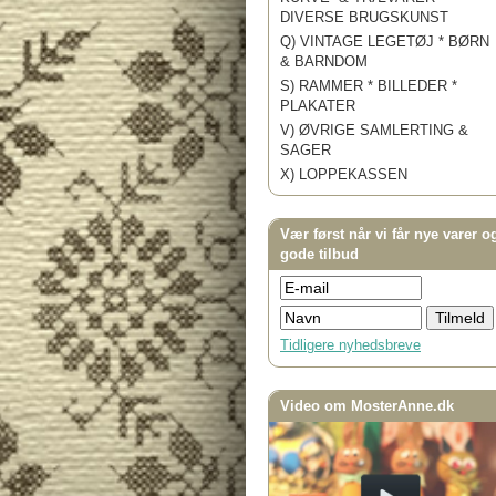
DIVERSE BRUGSKUNST
Q) VINTAGE LEGETØJ * BØRN
& BARNDOM
S) RAMMER * BILLEDER *
PLAKATER
V) ØVRIGE SAMLERTING &
SAGER
X) LOPPEKASSEN
Vær først når vi får nye varer o
gode tilbud
Tidligere nyhedsbreve
Video om MosterAnne.dk