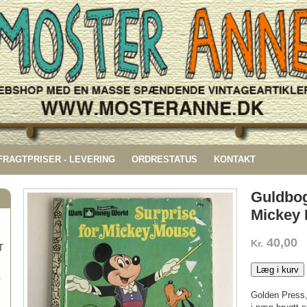
 FRAGTPRISER - LEVERING
ORDRESTATUS
KONTAKT
Guldbog
Mickey
40,00
Kr.
T
Læg i kurv
G
Golden Press,