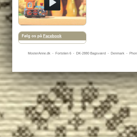
Følg os på
Facebook
MosterAnne.dk
-
Fortstien 6
- DK-
2880
Bagsværd
-
Denmark
- Pho