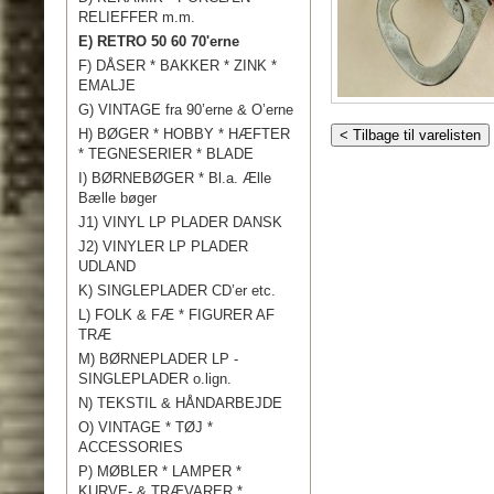
RELIEFFER m.m.
E) RETRO 50 60 70'erne
F) DÅSER * BAKKER * ZINK *
EMALJE
G) VINTAGE fra 90’erne & O’erne
H) BØGER * HOBBY * HÆFTER
< Tilbage til varelisten
* TEGNESERIER * BLADE
I) BØRNEBØGER * Bl.a. Ælle
Bælle bøger
J1) VINYL LP PLADER DANSK
J2) VINYLER LP PLADER
UDLAND
K) SINGLEPLADER CD’er etc.
L) FOLK & FÆ * FIGURER AF
TRÆ
M) BØRNEPLADER LP -
SINGLEPLADER o.lign.
N) TEKSTIL & HÅNDARBEJDE
O) VINTAGE * TØJ *
ACCESSORIES
P) MØBLER * LAMPER *
KURVE- & TRÆVARER *