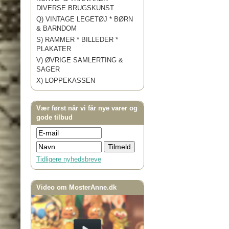
DIVERSE BRUGSKUNST
Q) VINTAGE LEGETØJ * BØRN
& BARNDOM
S) RAMMER * BILLEDER *
PLAKATER
V) ØVRIGE SAMLERTING &
SAGER
X) LOPPEKASSEN
Vær først når vi får nye varer og
gode tilbud
Tidligere nyhedsbreve
Video om MosterAnne.dk