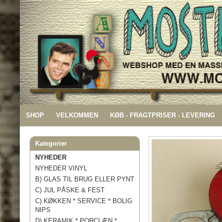
SHOP
VELKOMMEN
KØB - FRAGTPRISER - LEVERING
Kategorier
NYHEDER
NYHEDER VINYL
B) GLAS TIL BRUG ELLER PYNT
C) JUL PÅSKE & FEST
C) KØKKEN * SERVICE * BOLIG
NIPS
D) KERAMIK * PORCLÆN *