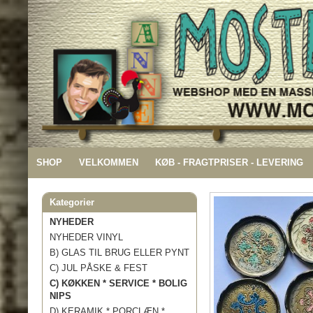
SHOP
VELKOMMEN
KØB - FRAGTPRISER - LEVERING
Kategorier
NYHEDER
NYHEDER VINYL
B) GLAS TIL BRUG ELLER PYNT
C) JUL PÅSKE & FEST
C) KØKKEN * SERVICE * BOLIG
NIPS
D) KERAMIK * PORCLÆN *