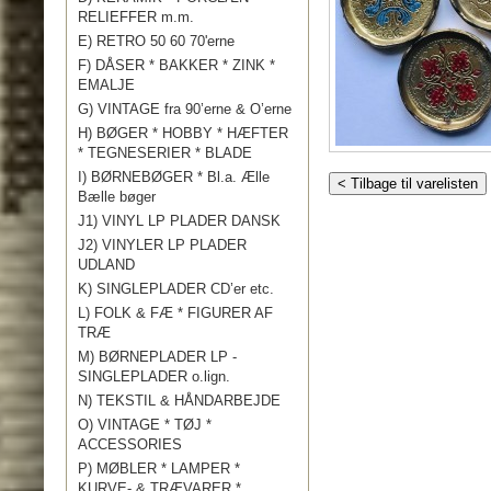
RELIEFFER m.m.
E) RETRO 50 60 70'erne
F) DÅSER * BAKKER * ZINK *
EMALJE
G) VINTAGE fra 90’erne & O’erne
H) BØGER * HOBBY * HÆFTER
* TEGNESERIER * BLADE
I) BØRNEBØGER * Bl.a. Ælle
< Tilbage til varelisten
Bælle bøger
J1) VINYL LP PLADER DANSK
J2) VINYLER LP PLADER
UDLAND
K) SINGLEPLADER CD’er etc.
L) FOLK & FÆ * FIGURER AF
TRÆ
M) BØRNEPLADER LP -
SINGLEPLADER o.lign.
N) TEKSTIL & HÅNDARBEJDE
O) VINTAGE * TØJ *
ACCESSORIES
P) MØBLER * LAMPER *
KURVE- & TRÆVARER *