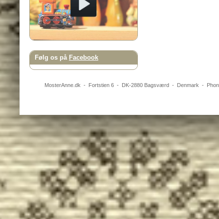
Følg os på
Facebook
MosterAnne.dk
-
Fortstien 6
- DK-
2880
Bagsværd
-
Denmark
- Pho