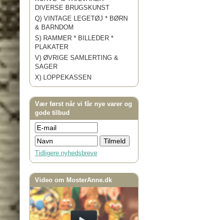
DIVERSE BRUGSKUNST
Q) VINTAGE LEGETØJ * BØRN
& BARNDOM
S) RAMMER * BILLEDER *
PLAKATER
V) ØVRIGE SAMLERTING &
SAGER
X) LOPPEKASSEN
Vær først når vi får nye varer og
gode tilbud
Tidligere nyhedsbreve
Video om MosterAnne.dk