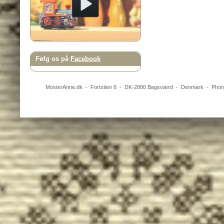
Følg os på
Facebook
MosterAnne.dk
-
Fortstien 6
- DK-
2880
Bagsværd
-
Denmark
- Pho