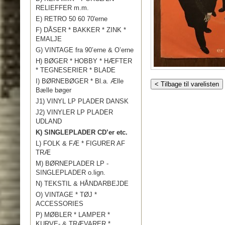
RELIEFFER m.m.
E) RETRO 50 60 70'erne
F) DÅSER * BAKKER * ZINK *
EMALJE
G) VINTAGE fra 90’erne & O’erne
H) BØGER * HOBBY * HÆFTER
* TEGNESERIER * BLADE
I) BØRNEBØGER * Bl.a. Ælle
< Tilbage til varelisten
Bælle bøger
J1) VINYL LP PLADER DANSK
J2) VINYLER LP PLADER
UDLAND
K) SINGLEPLADER CD’er etc.
L) FOLK & FÆ * FIGURER AF
TRÆ
M) BØRNEPLADER LP -
SINGLEPLADER o.lign.
N) TEKSTIL & HÅNDARBEJDE
O) VINTAGE * TØJ *
ACCESSORIES
P) MØBLER * LAMPER *
KURVE- & TRÆVARER *