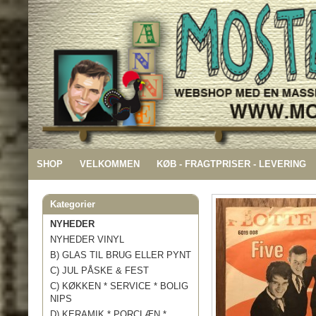
SHOP
VELKOMMEN
KØB - FRAGTPRISER - LEVERING
Kategorier
NYHEDER
NYHEDER VINYL
B) GLAS TIL BRUG ELLER PYNT
C) JUL PÅSKE & FEST
C) KØKKEN * SERVICE * BOLIG
NIPS
D) KERAMIK * PORCLÆN *