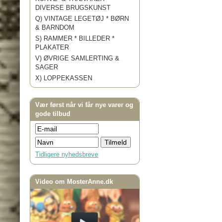
DIVERSE BRUGSKUNST
Q) VINTAGE LEGETØJ * BØRN
& BARNDOM
S) RAMMER * BILLEDER *
PLAKATER
V) ØVRIGE SAMLERTING &
SAGER
X) LOPPEKASSEN
Vær først når vi får nye varer og
gode tilbud
Tidligere nyhedsbreve
Video om MosterAnne.dk