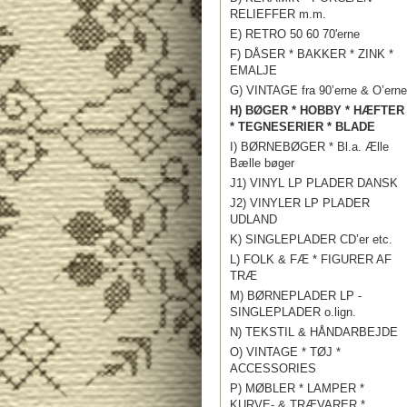
RELIEFFER m.m.
E) RETRO 50 60 70'erne
F) DÅSER * BAKKER * ZINK *
EMALJE
G) VINTAGE fra 90’erne & O’erne
H) BØGER * HOBBY * HÆFTER
* TEGNESERIER * BLADE
I) BØRNEBØGER * Bl.a. Ælle
Bælle bøger
J1) VINYL LP PLADER DANSK
J2) VINYLER LP PLADER
UDLAND
K) SINGLEPLADER CD’er etc.
L) FOLK & FÆ * FIGURER AF
TRÆ
M) BØRNEPLADER LP -
SINGLEPLADER o.lign.
N) TEKSTIL & HÅNDARBEJDE
O) VINTAGE * TØJ *
ACCESSORIES
P) MØBLER * LAMPER *
KURVE- & TRÆVARER *