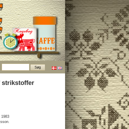
 strikstoffer
g 1983
tsson.