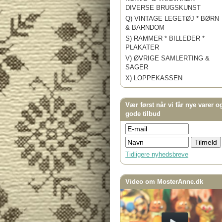
DIVERSE BRUGSKUNST
Q) VINTAGE LEGETØJ * BØRN
& BARNDOM
S) RAMMER * BILLEDER *
PLAKATER
V) ØVRIGE SAMLERTING &
SAGER
X) LOPPEKASSEN
Vær først når vi får nye varer o
gode tilbud
Tidligere nyhedsbreve
Video om MosterAnne.dk