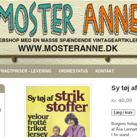
 FRAGTPRISER - LEVERING
ORDRESTATUS
KONTAKT
Sy tøj af
40,00
Kr.
T
Læg i kurv
Borgens forla
G
af Åse Lennar
I fin stand.