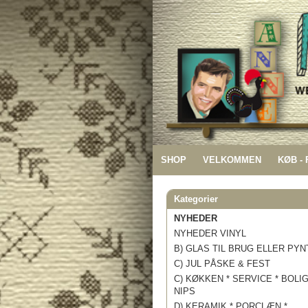
SHOP
VELKOMMEN
KØB -
Kategorier
NYHEDER
NYHEDER VINYL
B) GLAS TIL BRUG ELLER PYN
C) JUL PÅSKE & FEST
C) KØKKEN * SERVICE * BOLI
NIPS
D) KERAMIK * PORCLÆN *