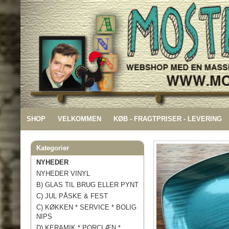
SHOP
VELKOMMEN
KØB - FRAGTPRISER - LEVERING
Kategorier
NYHEDER
NYHEDER VINYL
B) GLAS TIL BRUG ELLER PYNT
C) JUL PÅSKE & FEST
C) KØKKEN * SERVICE * BOLIG
NIPS
D) KERAMIK * PORCLÆN *