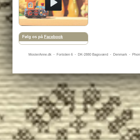
Følg os på
Facebook
MosterAnne.dk
-
Fortstien 6
- DK-
2880
Bagsværd
-
Denmark
- Pho