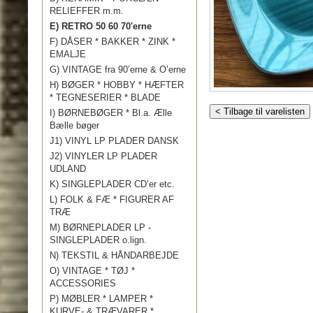
RELIEFFER m.m.
E) RETRO 50 60 70'erne
F) DÅSER * BAKKER * ZINK *
EMALJE
G) VINTAGE fra 90’erne & O’erne
H) BØGER * HOBBY * HÆFTER
* TEGNESERIER * BLADE
< Tilbage til varelisten
I) BØRNEBØGER * Bl.a. Ælle
Bælle bøger
J1) VINYL LP PLADER DANSK
J2) VINYLER LP PLADER
UDLAND
K) SINGLEPLADER CD’er etc.
L) FOLK & FÆ * FIGURER AF
TRÆ
M) BØRNEPLADER LP -
SINGLEPLADER o.lign.
N) TEKSTIL & HÅNDARBEJDE
O) VINTAGE * TØJ *
ACCESSORIES
P) MØBLER * LAMPER *
KURVE- & TRÆVARER *