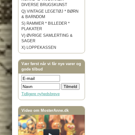
DIVERSE BRUGSKUNST
Q) VINTAGE LEGETØJ * BØRN
& BARNDOM
S) RAMMER * BILLEDER *
PLAKATER
V) ØVRIGE SAMLERTING &
SAGER
X) LOPPEKASSEN
Vær først når vi får nye varer og
gode tilbud
Tidligere nyhedsbreve
Video om MosterAnne.dk