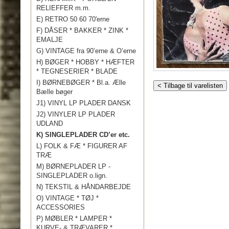
RELIEFFER m.m.
E) RETRO 50 60 70'erne
F) DÅSER * BAKKER * ZINK *
EMALJE
G) VINTAGE fra 90’erne & O’erne
H) BØGER * HOBBY * HÆFTER
* TEGNESERIER * BLADE
I) BØRNEBØGER * Bl.a. Ælle
< Tilbage til varelisten
Bælle bøger
J1) VINYL LP PLADER DANSK
J2) VINYLER LP PLADER
UDLAND
K) SINGLEPLADER CD’er etc.
L) FOLK & FÆ * FIGURER AF
TRÆ
M) BØRNEPLADER LP -
SINGLEPLADER o.lign.
N) TEKSTIL & HÅNDARBEJDE
O) VINTAGE * TØJ *
ACCESSORIES
P) MØBLER * LAMPER *
KURVE- & TRÆVARER *