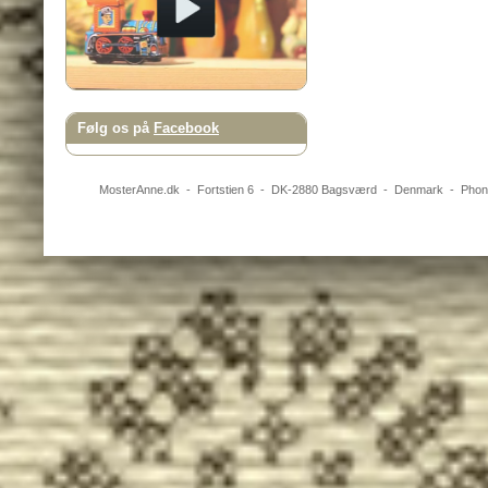
Følg os på
Facebook
MosterAnne.dk
-
Fortstien 6
- DK-
2880
Bagsværd
-
Denmark
- Pho