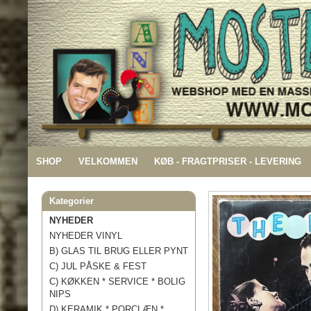
SHOP
VELKOMMEN
KØB - FRAGTPRISER - LEVERING
Kategorier
NYHEDER
NYHEDER VINYL
B) GLAS TIL BRUG ELLER PYNT
C) JUL PÅSKE & FEST
C) KØKKEN * SERVICE * BOLIG
NIPS
D) KERAMIK * PORCLÆN *