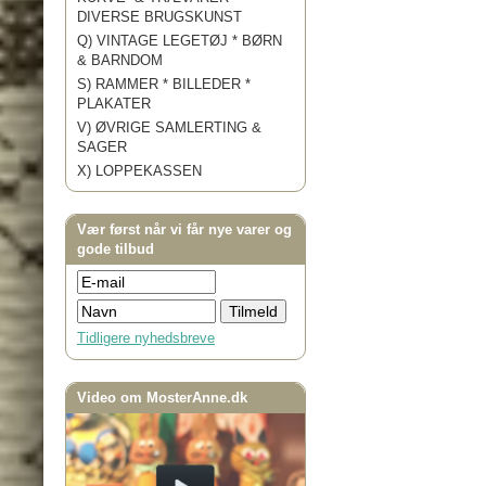
DIVERSE BRUGSKUNST
Q) VINTAGE LEGETØJ * BØRN
& BARNDOM
S) RAMMER * BILLEDER *
PLAKATER
V) ØVRIGE SAMLERTING &
SAGER
X) LOPPEKASSEN
Vær først når vi får nye varer og
gode tilbud
Tidligere nyhedsbreve
Video om MosterAnne.dk