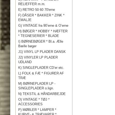
RELIEFFER m.m.
E) RETRO 50 60 70'erne
F) DÅSER * BAKKER * ZINK *
EMALJE
G) VINTAGE fra 90’erne & O’erne
H) BØGER * HOBBY * HÆFTER
* TEGNESERIER * BLADE
I) BØRNEBØGER * Bl.a. Ælle
Bælle bøger
J1) VINYL LP PLADER DANSK
J2) VINYLER LP PLADER
UDLAND
K) SINGLEPLADER CD’er etc.
L) FOLK & FÆ * FIGURER AF
TRÆ
M) BØRNEPLADER LP -
SINGLEPLADER o.lign.
N) TEKSTIL & HÅNDARBEJDE
O) VINTAGE * TØJ *
ACCESSORIES
P) MØBLER * LAMPER *
KURVE- & TRÆVARER *