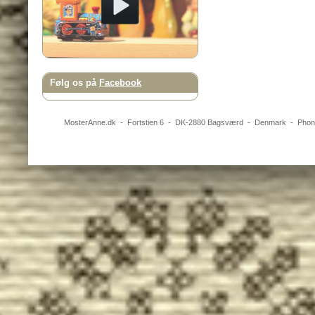
Følg os på
Facebook
MosterAnne.dk
-
Fortstien 6
- DK-
2880
Bagsværd
-
Denmark
- Pho