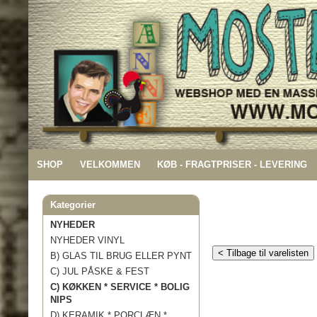
SHOP
VELKOMMEN
KØB - FRAGTPRISER - LEVERING
Kategorier
NYHEDER
NYHEDER VINYL
< Tilbage til varelisten
B) GLAS TIL BRUG ELLER PYNT
C) JUL PÅSKE & FEST
C) KØKKEN * SERVICE * BOLIG
NIPS
D) KERAMIK * PORCLÆN *