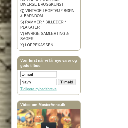
DIVERSE BRUGSKUNST
Q) VINTAGE LEGETØJ * BØRN
& BARNDOM
S) RAMMER * BILLEDER *
PLAKATER
V) ØVRIGE SAMLERTING &
SAGER
X) LOPPEKASSEN
Vær først når vi får nye varer og
gode tilbud
Tidligere nyhedsbreve
Video om MosterAnne.dk