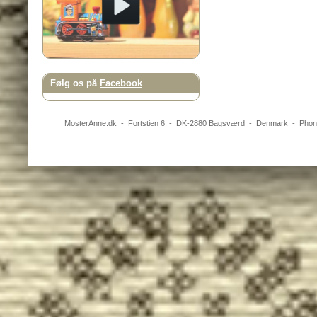
Følg os på
Facebook
MosterAnne.dk
-
Fortstien 6
- DK-
2880
Bagsværd
-
Denmark
- Pho