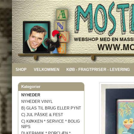
SHOP
VELKOMMEN
KØB - FRAGTPRISER - LEVERING
Kategorier
NYHEDER
NYHEDER VINYL
B) GLAS TIL BRUG ELLER PYNT
C) JUL PÅSKE & FEST
C) KØKKEN * SERVICE * BOLIG
NIPS
D) KERAMIK * PORCLÆN *