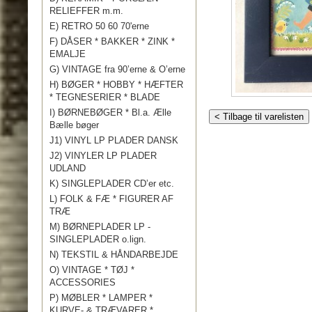
RELIEFFER m.m.
E) RETRO 50 60 70'erne
F) DÅSER * BAKKER * ZINK *
EMALJE
G) VINTAGE fra 90’erne & O’erne
H) BØGER * HOBBY * HÆFTER
* TEGNESERIER * BLADE
I) BØRNEBØGER * Bl.a. Ælle
< Tilbage til varelisten
Bælle bøger
J1) VINYL LP PLADER DANSK
J2) VINYLER LP PLADER
UDLAND
K) SINGLEPLADER CD’er etc.
L) FOLK & FÆ * FIGURER AF
TRÆ
M) BØRNEPLADER LP -
SINGLEPLADER o.lign.
N) TEKSTIL & HÅNDARBEJDE
O) VINTAGE * TØJ *
ACCESSORIES
P) MØBLER * LAMPER *
KURVE- & TRÆVARER *