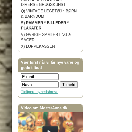
DIVERSE BRUGSKUNST
Q) VINTAGE LEGETØJ * BØRN
& BARNDOM
S) RAMMER * BILLEDER *
PLAKATER
V) ØVRIGE SAMLERTING &
SAGER
X) LOPPEKASSEN
Vær først når vi får nye varer og
gode tilbud
Tidligere nyhedsbreve
Video om MosterAnne.dk