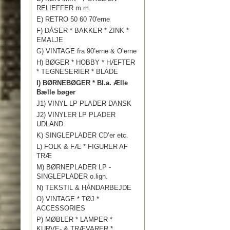
RELIEFFER m.m.
E) RETRO 50 60 70'erne
F) DÅSER * BAKKER * ZINK *
EMALJE
G) VINTAGE fra 90’erne & O’erne
H) BØGER * HOBBY * HÆFTER
* TEGNESERIER * BLADE
I) BØRNEBØGER * Bl.a. Ælle
Bælle bøger
J1) VINYL LP PLADER DANSK
J2) VINYLER LP PLADER
UDLAND
K) SINGLEPLADER CD’er etc.
L) FOLK & FÆ * FIGURER AF
TRÆ
M) BØRNEPLADER LP -
SINGLEPLADER o.lign.
N) TEKSTIL & HÅNDARBEJDE
O) VINTAGE * TØJ *
ACCESSORIES
P) MØBLER * LAMPER *
KURVE- & TRÆVARER *