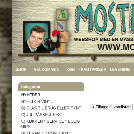
SHOP
VELKOMMEN
KØB - FRAGTPRISER - LEVERING
Kategorier
NYHEDER
NYHEDER VINYL
< Tilbage til varelisten
B) GLAS TIL BRUG ELLER PYNT
C) JUL PÅSKE & FEST
C) KØKKEN * SERVICE * BOLIG
NIPS
D) KERAMIK * PORCLÆN *