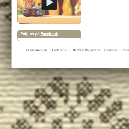
Følg os på
Facebook
MosterAnne.dk
-
Fortstien 6
- DK-
2880
Bagsværd
-
Denmark
- Pho