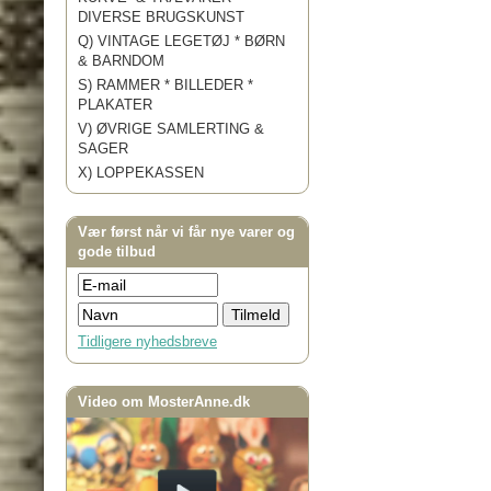
DIVERSE BRUGSKUNST
Q) VINTAGE LEGETØJ * BØRN
& BARNDOM
S) RAMMER * BILLEDER *
PLAKATER
V) ØVRIGE SAMLERTING &
SAGER
X) LOPPEKASSEN
Vær først når vi får nye varer og
gode tilbud
Tidligere nyhedsbreve
Video om MosterAnne.dk