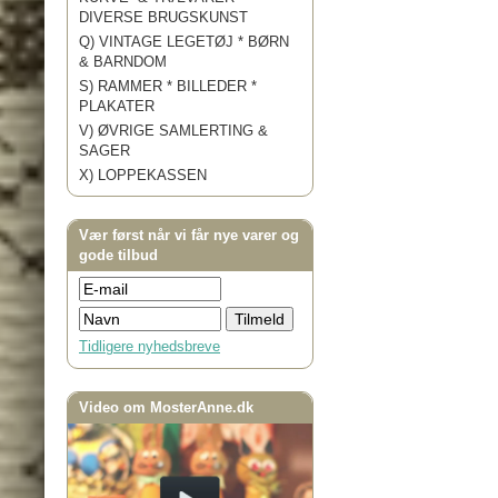
DIVERSE BRUGSKUNST
Q) VINTAGE LEGETØJ * BØRN
& BARNDOM
S) RAMMER * BILLEDER *
PLAKATER
V) ØVRIGE SAMLERTING &
SAGER
X) LOPPEKASSEN
Vær først når vi får nye varer og
gode tilbud
Tidligere nyhedsbreve
Video om MosterAnne.dk