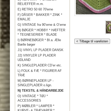
RELIEFFER m.m.
E) RETRO 50 60 70'erne
F) DÅSER * BAKKER * ZINK *
EMALJE
G) VINTAGE fra 90’erne & O’erne
H) BØGER * HOBBY * HÆFTER
* TEGNESERIER * BLADE
I) BØRNEBØGER * Bl.a. Ælle
< Tilbage til varelisten
Bælle bøger
J1) VINYL LP PLADER DANSK
J2) VINYLER LP PLADER
UDLAND
K) SINGLEPLADER CD’er etc.
L) FOLK & FÆ * FIGURER AF
TRÆ
M) BØRNEPLADER LP -
SINGLEPLADER o.lign.
N) TEKSTIL & HÅNDARBEJDE
O) VINTAGE * TØJ *
ACCESSORIES
P) MØBLER * LAMPER *
KURVE- & TRÆVARER *