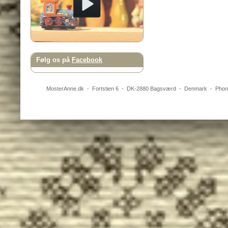
Følg os på
Facebook
MosterAnne.dk
-
Fortstien 6
- DK-
2880
Bagsværd
-
Denmark
- Pho