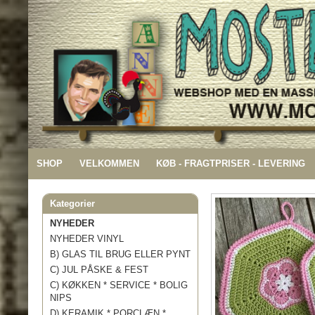
SHOP
VELKOMMEN
KØB - FRAGTPRISER - LEVERING
Kategorier
NYHEDER
NYHEDER VINYL
B) GLAS TIL BRUG ELLER PYNT
C) JUL PÅSKE & FEST
C) KØKKEN * SERVICE * BOLIG
NIPS
D) KERAMIK * PORCLÆN *