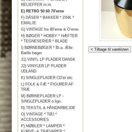
RELIEFFER m.m.
E) RETRO 50 60 70'erne
F) DÅSER * BAKKER * ZINK *
EMALJE
G) VINTAGE fra 90’erne & O’erne
H) BØGER * HOBBY * HÆFTER
* TEGNESERIER * BLADE
I) BØRNEBØGER * Bl.a. Ælle
< Tilbage til varelisten
Bælle bøger
J1) VINYL LP PLADER DANSK
J2) VINYLER LP PLADER
UDLAND
K) SINGLEPLADER CD’er etc.
L) FOLK & FÆ * FIGURER AF
TRÆ
M) BØRNEPLADER LP -
SINGLEPLADER o.lign.
N) TEKSTIL & HÅNDARBEJDE
O) VINTAGE * TØJ *
ACCESSORIES
P) MØBLER * LAMPER *
KURVE- & TRÆVARER *