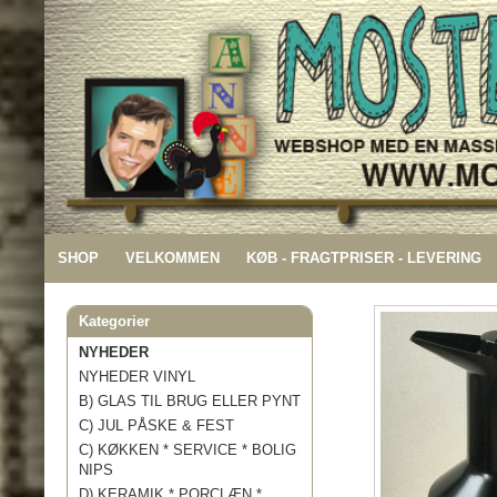
SHOP
VELKOMMEN
KØB - FRAGTPRISER - LEVERING
Kategorier
NYHEDER
NYHEDER VINYL
B) GLAS TIL BRUG ELLER PYNT
C) JUL PÅSKE & FEST
C) KØKKEN * SERVICE * BOLIG
NIPS
D) KERAMIK * PORCLÆN *