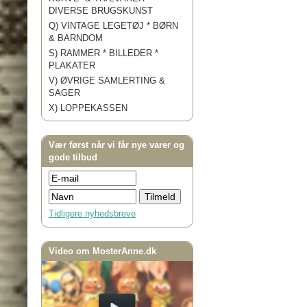
DIVERSE BRUGSKUNST
Q) VINTAGE LEGETØJ * BØRN
& BARNDOM
S) RAMMER * BILLEDER *
PLAKATER
V) ØVRIGE SAMLERTING &
SAGER
X) LOPPEKASSEN
Vær først når vi får nye varer og
gode tilbud
Tidligere nyhedsbreve
Video om MosterAnne.dk