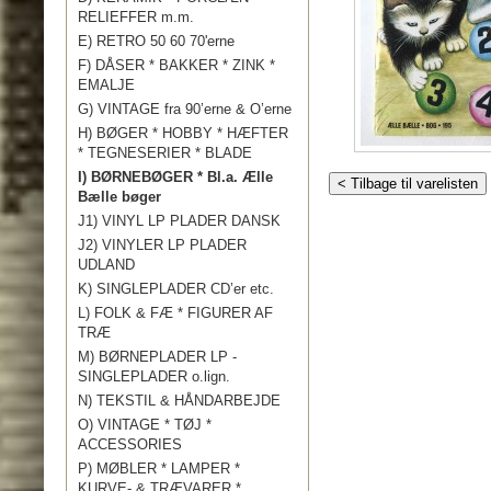
RELIEFFER m.m.
E) RETRO 50 60 70'erne
F) DÅSER * BAKKER * ZINK *
EMALJE
G) VINTAGE fra 90’erne & O’erne
H) BØGER * HOBBY * HÆFTER
* TEGNESERIER * BLADE
I) BØRNEBØGER * Bl.a. Ælle
< Tilbage til varelisten
Bælle bøger
J1) VINYL LP PLADER DANSK
J2) VINYLER LP PLADER
UDLAND
K) SINGLEPLADER CD’er etc.
L) FOLK & FÆ * FIGURER AF
TRÆ
M) BØRNEPLADER LP -
SINGLEPLADER o.lign.
N) TEKSTIL & HÅNDARBEJDE
O) VINTAGE * TØJ *
ACCESSORIES
P) MØBLER * LAMPER *
KURVE- & TRÆVARER *