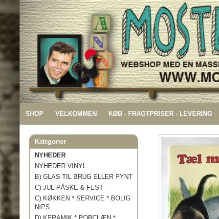
SHOP
VELKOMMEN
KØB - FRAGTPRISER - LEVERING
Kategorier
NYHEDER
NYHEDER VINYL
B) GLAS TIL BRUG ELLER PYNT
C) JUL PÅSKE & FEST
C) KØKKEN * SERVICE * BOLIG
NIPS
D) KERAMIK * PORCLÆN *