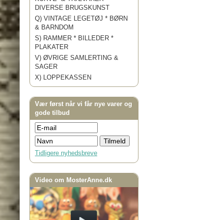
DIVERSE BRUGSKUNST
Q) VINTAGE LEGETØJ * BØRN
& BARNDOM
S) RAMMER * BILLEDER *
PLAKATER
V) ØVRIGE SAMLERTING &
SAGER
X) LOPPEKASSEN
Vær først når vi får nye varer og
gode tilbud
Tidligere nyhedsbreve
Video om MosterAnne.dk