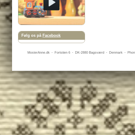
Følg os på
Facebook
MosterAnne.dk
-
Fortstien 6
- DK-
2880
Bagsværd
-
Denmark
- Pho