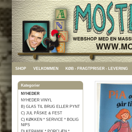
SHOP
VELKOMMEN
KØB - FRAGTPRISER - LEVERING
Kategorier
NYHEDER
NYHEDER VINYL
B) GLAS TIL BRUG ELLER PYNT
C) JUL PÅSKE & FEST
C) KØKKEN * SERVICE * BOLIG
NIPS
D) KERAMIK * PORCLÆN *