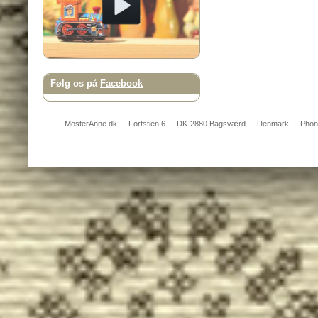
Følg os på
Facebook
MosterAnne.dk
-
Fortstien 6
- DK-
2880
Bagsværd
-
Denmark
- Pho