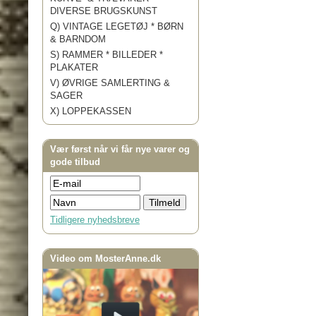
DIVERSE BRUGSKUNST
Q) VINTAGE LEGETØJ * BØRN
& BARNDOM
S) RAMMER * BILLEDER *
PLAKATER
V) ØVRIGE SAMLERTING &
SAGER
X) LOPPEKASSEN
Vær først når vi får nye varer og
gode tilbud
Tidligere nyhedsbreve
Video om MosterAnne.dk