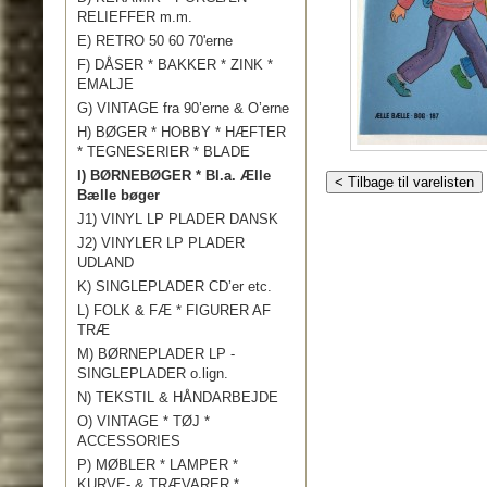
RELIEFFER m.m.
E) RETRO 50 60 70'erne
F) DÅSER * BAKKER * ZINK *
EMALJE
G) VINTAGE fra 90’erne & O’erne
H) BØGER * HOBBY * HÆFTER
* TEGNESERIER * BLADE
I) BØRNEBØGER * Bl.a. Ælle
< Tilbage til varelisten
Bælle bøger
J1) VINYL LP PLADER DANSK
J2) VINYLER LP PLADER
UDLAND
K) SINGLEPLADER CD’er etc.
L) FOLK & FÆ * FIGURER AF
TRÆ
M) BØRNEPLADER LP -
SINGLEPLADER o.lign.
N) TEKSTIL & HÅNDARBEJDE
O) VINTAGE * TØJ *
ACCESSORIES
P) MØBLER * LAMPER *
KURVE- & TRÆVARER *