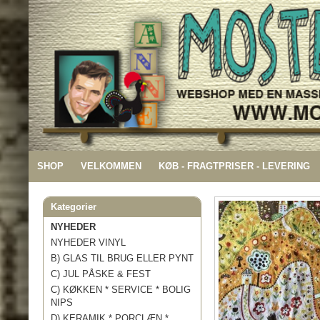
SHOP
VELKOMMEN
KØB - FRAGTPRISER - LEVERING
Kategorier
NYHEDER
NYHEDER VINYL
B) GLAS TIL BRUG ELLER PYNT
C) JUL PÅSKE & FEST
C) KØKKEN * SERVICE * BOLIG
NIPS
D) KERAMIK * PORCLÆN *