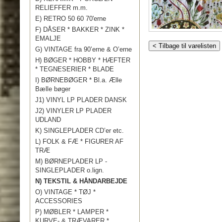
RELIEFFER m.m.
E) RETRO 50 60 70'erne
F) DÅSER * BAKKER * ZINK *
EMALJE
< Tilbage til varelisten
G) VINTAGE fra 90’erne & O’erne
H) BØGER * HOBBY * HÆFTER
* TEGNESERIER * BLADE
I) BØRNEBØGER * Bl.a. Ælle
Bælle bøger
J1) VINYL LP PLADER DANSK
J2) VINYLER LP PLADER
UDLAND
K) SINGLEPLADER CD’er etc.
L) FOLK & FÆ * FIGURER AF
TRÆ
M) BØRNEPLADER LP -
SINGLEPLADER o.lign.
N) TEKSTIL & HÅNDARBEJDE
O) VINTAGE * TØJ *
ACCESSORIES
P) MØBLER * LAMPER *
KURVE- & TRÆVARER *