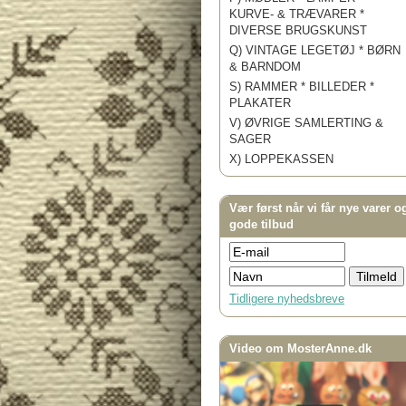
KURVE- & TRÆVARER *
DIVERSE BRUGSKUNST
Q) VINTAGE LEGETØJ * BØRN
& BARNDOM
S) RAMMER * BILLEDER *
PLAKATER
V) ØVRIGE SAMLERTING &
SAGER
X) LOPPEKASSEN
Vær først når vi får nye varer o
gode tilbud
Tidligere nyhedsbreve
Video om MosterAnne.dk