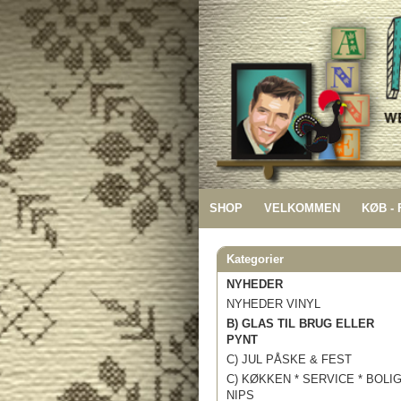
SHOP
VELKOMMEN
KØB -
Kategorier
NYHEDER
NYHEDER VINYL
B) GLAS TIL BRUG ELLER
PYNT
C) JUL PÅSKE & FEST
C) KØKKEN * SERVICE * BOLI
NIPS