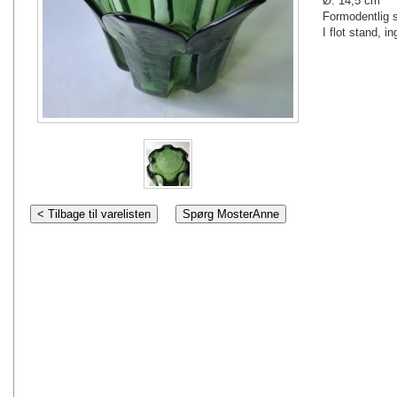
Ø: 14,5 cm
Formodentlig 
I flot stand, i
< Tilbage til varelisten
Spørg MosterAnne