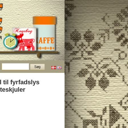
 til fyrfadslys
tteskjuler