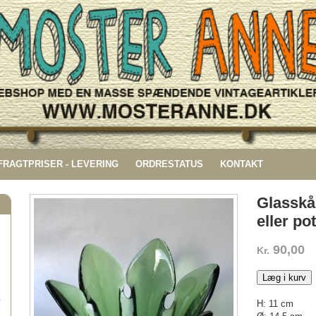
 FRAGTPRISER - LEVERING
ORDRESTATUS
KONTAKT
Glasskål
eller po
90,00
Kr.
Læg i kurv
G
H: 11 cm