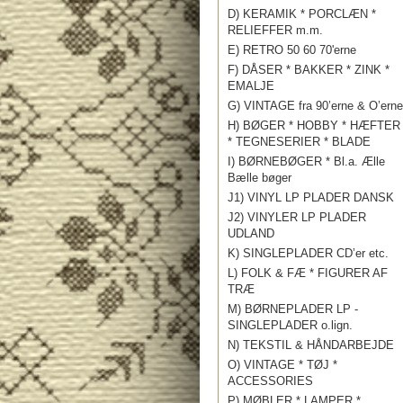
D) KERAMIK * PORCLÆN *
RELIEFFER m.m.
E) RETRO 50 60 70'erne
F) DÅSER * BAKKER * ZINK *
EMALJE
G) VINTAGE fra 90’erne & O’erne
H) BØGER * HOBBY * HÆFTER
* TEGNESERIER * BLADE
I) BØRNEBØGER * Bl.a. Ælle
Bælle bøger
J1) VINYL LP PLADER DANSK
J2) VINYLER LP PLADER
UDLAND
K) SINGLEPLADER CD’er etc.
L) FOLK & FÆ * FIGURER AF
TRÆ
M) BØRNEPLADER LP -
SINGLEPLADER o.lign.
N) TEKSTIL & HÅNDARBEJDE
O) VINTAGE * TØJ *
ACCESSORIES
P) MØBLER * LAMPER *