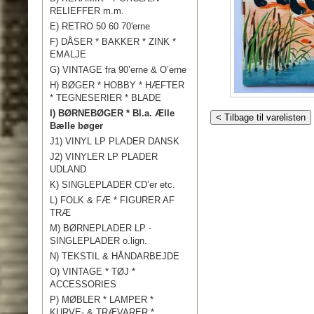
RELIEFFER m.m.
E) RETRO 50 60 70'erne
F) DÅSER * BAKKER * ZINK *
EMALJE
G) VINTAGE fra 90’erne & O’erne
H) BØGER * HOBBY * HÆFTER
* TEGNESERIER * BLADE
I) BØRNEBØGER * Bl.a. Ælle
< Tilbage til varelisten
Bælle bøger
J1) VINYL LP PLADER DANSK
J2) VINYLER LP PLADER
UDLAND
K) SINGLEPLADER CD’er etc.
L) FOLK & FÆ * FIGURER AF
TRÆ
M) BØRNEPLADER LP -
SINGLEPLADER o.lign.
N) TEKSTIL & HÅNDARBEJDE
O) VINTAGE * TØJ *
ACCESSORIES
P) MØBLER * LAMPER *
KURVE- & TRÆVARER *