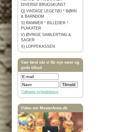
DIVERSE BRUGSKUNST
Q) VINTAGE LEGETØJ * BØRN
& BARNDOM
S) RAMMER * BILLEDER *
PLAKATER
V) ØVRIGE SAMLERTING &
SAGER
X) LOPPEKASSEN
Vær først når vi får nye varer og
gode tilbud
Tidligere nyhedsbreve
Video om MosterAnne.dk