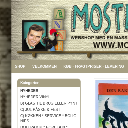
SHOP
VELKOMMEN
KØB - FRAGTPRISER - LEVERING
Kategorier
NYHEDER
NYHEDER VINYL
B) GLAS TIL BRUG ELLER PYNT
C) JUL PÅSKE & FEST
C) KØKKEN * SERVICE * BOLIG
NIPS
D) KERAMIK * PORCLÆN *