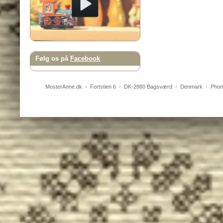
Følg os på
Facebook
MosterAnne.dk
-
Fortstien 6
- DK-
2880
Bagsværd
-
Denmark
- Pho