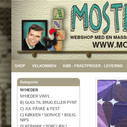
SHOP
VELKOMMEN
KØB - FRAGTPRISER - LEVERING
Kategorier
NYHEDER
NYHEDER VINYL
B) GLAS TIL BRUG ELLER PYNT
C) JUL PÅSKE & FEST
C) KØKKEN * SERVICE * BOLIG
NIPS
D) KERAMIK * PORCLÆN *