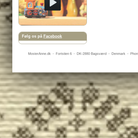
Følg os på
Facebook
MosterAnne.dk
-
Fortstien 6
- DK-
2880
Bagsværd
-
Denmark
- Pho