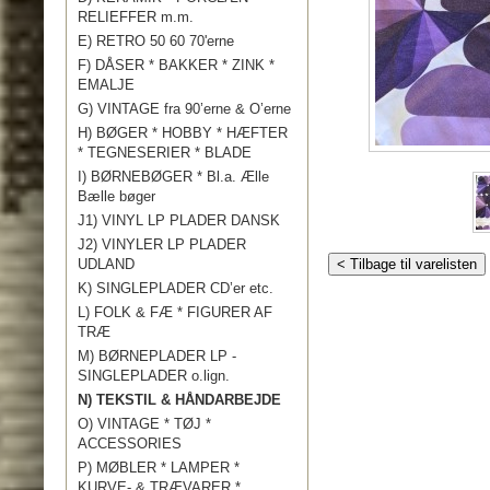
RELIEFFER m.m.
E) RETRO 50 60 70'erne
F) DÅSER * BAKKER * ZINK *
EMALJE
G) VINTAGE fra 90’erne & O’erne
H) BØGER * HOBBY * HÆFTER
* TEGNESERIER * BLADE
I) BØRNEBØGER * Bl.a. Ælle
Bælle bøger
J1) VINYL LP PLADER DANSK
J2) VINYLER LP PLADER
UDLAND
< Tilbage til varelisten
K) SINGLEPLADER CD’er etc.
L) FOLK & FÆ * FIGURER AF
TRÆ
M) BØRNEPLADER LP -
SINGLEPLADER o.lign.
N) TEKSTIL & HÅNDARBEJDE
O) VINTAGE * TØJ *
ACCESSORIES
P) MØBLER * LAMPER *
KURVE- & TRÆVARER *