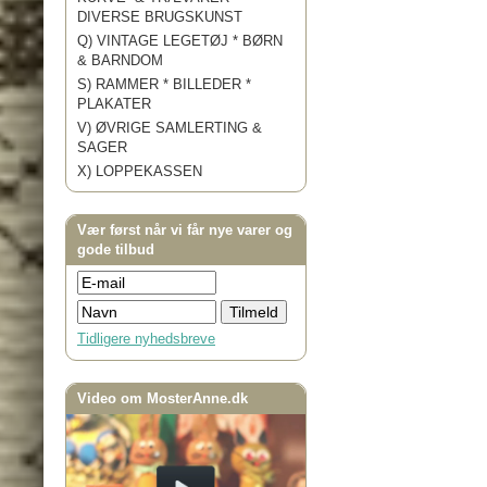
DIVERSE BRUGSKUNST
Q) VINTAGE LEGETØJ * BØRN
& BARNDOM
S) RAMMER * BILLEDER *
PLAKATER
V) ØVRIGE SAMLERTING &
SAGER
X) LOPPEKASSEN
Vær først når vi får nye varer og
gode tilbud
Tidligere nyhedsbreve
Video om MosterAnne.dk