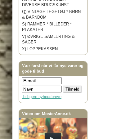
DIVERSE BRUGSKUNST
Q) VINTAGE LEGETØJ * BØRN
& BARNDOM
S) RAMMER * BILLEDER *
PLAKATER
V) ØVRIGE SAMLERTING &
SAGER
X) LOPPEKASSEN
Vær først når vi får nye varer og
gode tilbud
Tidligere nyhedsbreve
Video om MosterAnne.dk