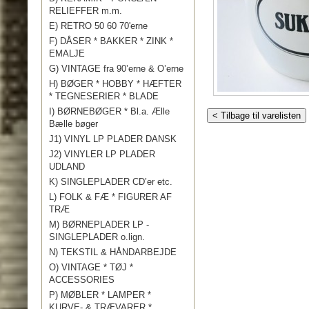
RELIEFFER m.m.
E) RETRO 50 60 70'erne
F) DÅSER * BAKKER * ZINK *
EMALJE
G) VINTAGE fra 90’erne & O’erne
H) BØGER * HOBBY * HÆFTER
* TEGNESERIER * BLADE
I) BØRNEBØGER * Bl.a. Ælle
< Tilbage til varelisten
Bælle bøger
J1) VINYL LP PLADER DANSK
J2) VINYLER LP PLADER
UDLAND
K) SINGLEPLADER CD’er etc.
L) FOLK & FÆ * FIGURER AF
TRÆ
M) BØRNEPLADER LP -
SINGLEPLADER o.lign.
N) TEKSTIL & HÅNDARBEJDE
O) VINTAGE * TØJ *
ACCESSORIES
P) MØBLER * LAMPER *
KURVE- & TRÆVARER *