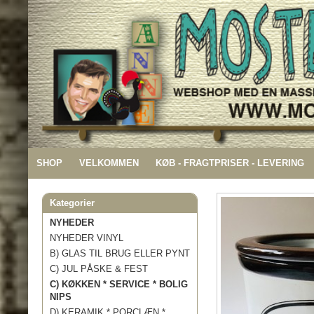
SHOP
VELKOMMEN
KØB - FRAGTPRISER - LEVERING
Kategorier
NYHEDER
NYHEDER VINYL
B) GLAS TIL BRUG ELLER PYNT
C) JUL PÅSKE & FEST
C) KØKKEN * SERVICE * BOLIG
NIPS
D) KERAMIK * PORCLÆN *