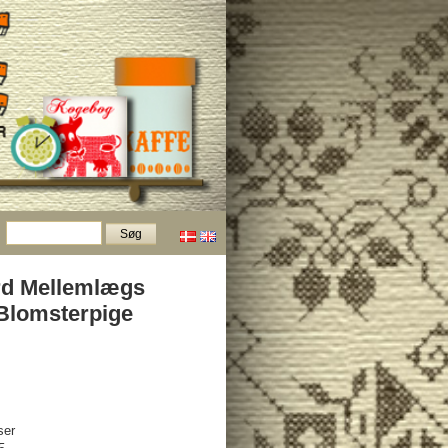
rd Mellemlægs
 Blomsterpige
ser