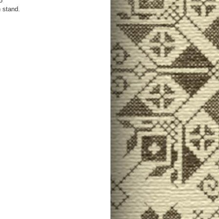
5
n stand.