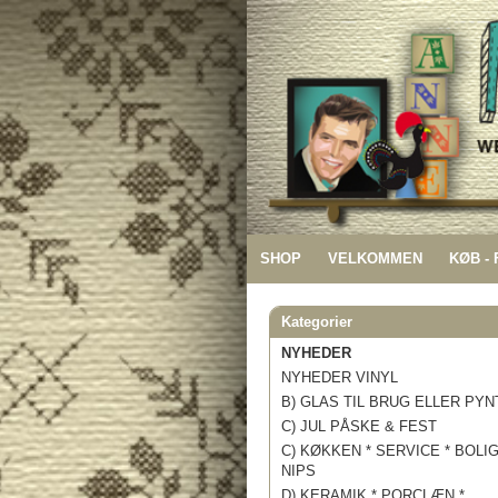
SHOP
VELKOMMEN
KØB -
Kategorier
NYHEDER
NYHEDER VINYL
B) GLAS TIL BRUG ELLER PYN
C) JUL PÅSKE & FEST
C) KØKKEN * SERVICE * BOLI
NIPS
D) KERAMIK * PORCLÆN *