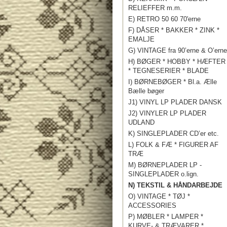
RELIEFFER m.m.
E) RETRO 50 60 70'erne
F) DÅSER * BAKKER * ZINK *
EMALJE
G) VINTAGE fra 90’erne & O’erne
H) BØGER * HOBBY * HÆFTER
* TEGNESERIER * BLADE
I) BØRNEBØGER * Bl.a. Ælle
Bælle bøger
J1) VINYL LP PLADER DANSK
J2) VINYLER LP PLADER
UDLAND
K) SINGLEPLADER CD’er etc.
L) FOLK & FÆ * FIGURER AF
TRÆ
M) BØRNEPLADER LP -
SINGLEPLADER o.lign.
N) TEKSTIL & HÅNDARBEJDE
O) VINTAGE * TØJ *
ACCESSORIES
P) MØBLER * LAMPER *
KURVE- & TRÆVARER *