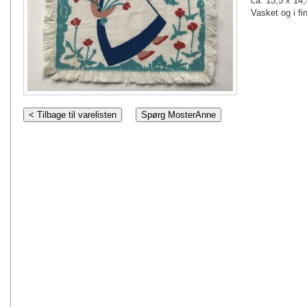
ca. 13,5 x 14,
Vasket og i fi
< Tilbage til varelisten
Spørg MosterAnne