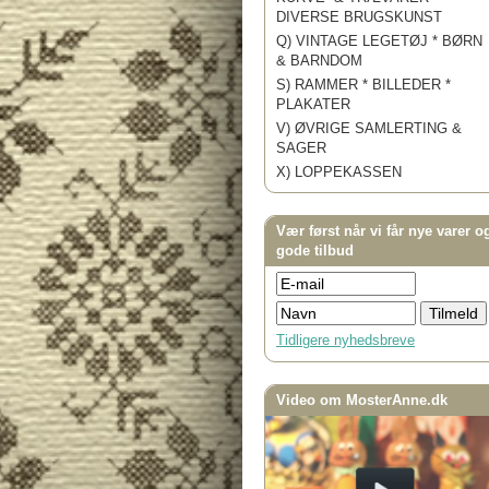
DIVERSE BRUGSKUNST
Q) VINTAGE LEGETØJ * BØRN
& BARNDOM
S) RAMMER * BILLEDER *
PLAKATER
V) ØVRIGE SAMLERTING &
SAGER
X) LOPPEKASSEN
Vær først når vi får nye varer o
gode tilbud
Tidligere nyhedsbreve
Video om MosterAnne.dk