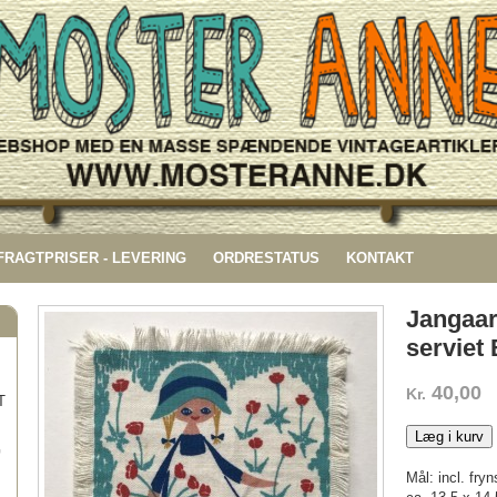
 FRAGTPRISER - LEVERING
ORDRESTATUS
KONTAKT
Jangaa
serviet
40,00
Kr.
T
Læg i kurv
G
Mål: incl. fryn