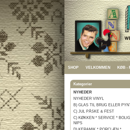
SHOP
VELKOMMEN
KØB -
Kategorier
NYHEDER
NYHEDER VINYL
B) GLAS TIL BRUG ELLER PYN
C) JUL PÅSKE & FEST
C) KØKKEN * SERVICE * BOLI
NIPS
D) KERAMIK * PORCLÆN *