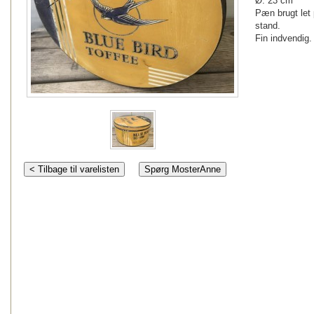
Ø: 23 cm
Pæn brugt let 
stand.
Fin indvendig.
< Tilbage til varelisten
Spørg MosterAnne