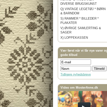
DIVERSE BRUGSKUNST
Q) VINTAGE LEGETØJ * BØRN
& BARNDOM
S) RAMMER * BILLEDER *
PLAKATER
V) ØVRIGE SAMLERTING &
SAGER
X) LOPPEKASSEN
Vær først når vi får nye varer o
gode tilbud
Tidligere nyhedsbreve
Video om MosterAnne.dk