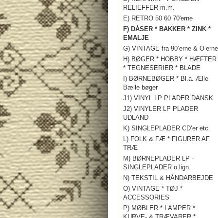
RELIEFFER m.m.
E) RETRO 50 60 70'erne
F) DÅSER * BAKKER * ZINK *
EMALJE
G) VINTAGE fra 90’erne & O’erne
H) BØGER * HOBBY * HÆFTER
* TEGNESERIER * BLADE
I) BØRNEBØGER * Bl.a. Ælle
Bælle bøger
J1) VINYL LP PLADER DANSK
J2) VINYLER LP PLADER
UDLAND
K) SINGLEPLADER CD’er etc.
L) FOLK & FÆ * FIGURER AF
TRÆ
M) BØRNEPLADER LP -
SINGLEPLADER o.lign.
N) TEKSTIL & HÅNDARBEJDE
O) VINTAGE * TØJ *
ACCESSORIES
P) MØBLER * LAMPER *
KURVE- & TRÆVARER *