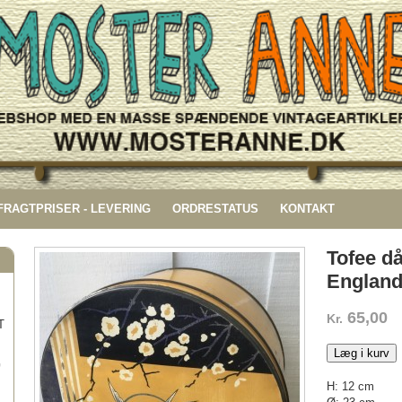
 FRAGTPRISER - LEVERING
ORDRESTATUS
KONTAKT
Tofee d
Englan
65,00
Kr.
T
Læg i kurv
G
H: 12 cm