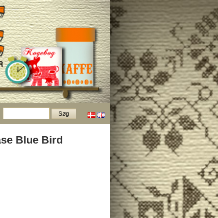
åse Blue Bird
d