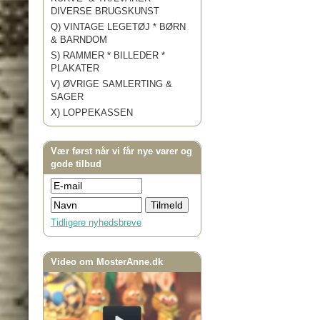
DIVERSE BRUGSKUNST
Q) VINTAGE LEGETØJ * BØRN
& BARNDOM
S) RAMMER * BILLEDER *
PLAKATER
V) ØVRIGE SAMLERTING &
SAGER
X) LOPPEKASSEN
Vær først når vi får nye varer og
gode tilbud
Tidligere nyhedsbreve
Video om MosterAnne.dk