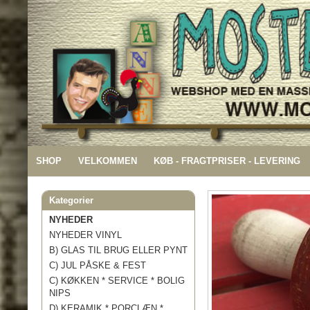
SHOP
VELKOMMEN
KØB - FRAGTPRISER - LEVERING
Kategorier
NYHEDER
NYHEDER VINYL
B) GLAS TIL BRUG ELLER PYNT
C) JUL PÅSKE & FEST
C) KØKKEN * SERVICE * BOLIG
NIPS
D) KERAMIK * PORCLÆN *