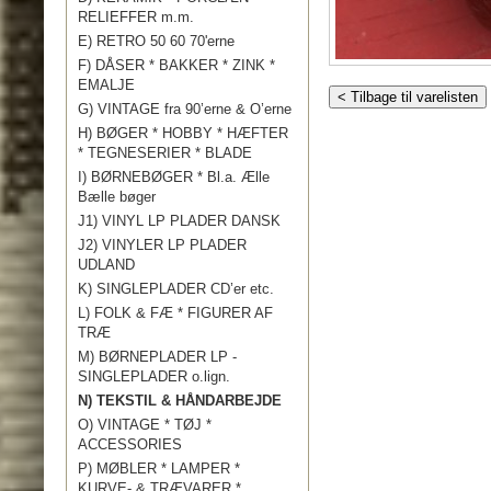
RELIEFFER m.m.
E) RETRO 50 60 70'erne
F) DÅSER * BAKKER * ZINK *
EMALJE
< Tilbage til varelisten
G) VINTAGE fra 90’erne & O’erne
H) BØGER * HOBBY * HÆFTER
* TEGNESERIER * BLADE
I) BØRNEBØGER * Bl.a. Ælle
Bælle bøger
J1) VINYL LP PLADER DANSK
J2) VINYLER LP PLADER
UDLAND
K) SINGLEPLADER CD’er etc.
L) FOLK & FÆ * FIGURER AF
TRÆ
M) BØRNEPLADER LP -
SINGLEPLADER o.lign.
N) TEKSTIL & HÅNDARBEJDE
O) VINTAGE * TØJ *
ACCESSORIES
P) MØBLER * LAMPER *
KURVE- & TRÆVARER *