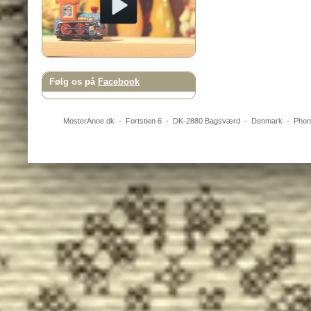
Følg os på
Facebook
MosterAnne.dk
-
Fortstien 6
- DK-
2880
Bagsværd
-
Denmark
- Pho