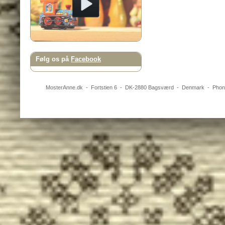
Følg os på
Facebook
MosterAnne.dk
-
Fortstien 6
- DK-
2880
Bagsværd
-
Denmark
- Pho