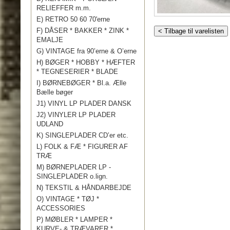
RELIEFFER m.m.
E) RETRO 50 60 70'erne
F) DÅSER * BAKKER * ZINK *
< Tilbage til varelisten
EMALJE
G) VINTAGE fra 90’erne & O’erne
H) BØGER * HOBBY * HÆFTER
* TEGNESERIER * BLADE
I) BØRNEBØGER * Bl.a. Ælle
Bælle bøger
J1) VINYL LP PLADER DANSK
J2) VINYLER LP PLADER
UDLAND
K) SINGLEPLADER CD’er etc.
L) FOLK & FÆ * FIGURER AF
TRÆ
M) BØRNEPLADER LP -
SINGLEPLADER o.lign.
N) TEKSTIL & HÅNDARBEJDE
O) VINTAGE * TØJ *
ACCESSORIES
P) MØBLER * LAMPER *
KURVE- & TRÆVARER *