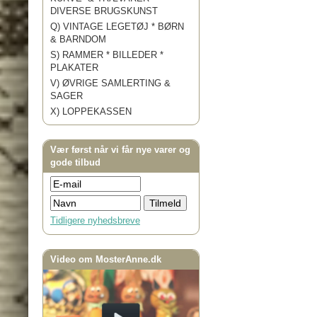
DIVERSE BRUGSKUNST
Q) VINTAGE LEGETØJ * BØRN
& BARNDOM
S) RAMMER * BILLEDER *
PLAKATER
V) ØVRIGE SAMLERTING &
SAGER
X) LOPPEKASSEN
Vær først når vi får nye varer og
gode tilbud
Tidligere nyhedsbreve
Video om MosterAnne.dk